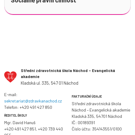
Střední zdravotnická škola Náchod – Evangelická
akademie
Kladská ul. 335, 547 01 Náchod
E-mail:
FAKTURAČNÍ ÚDAJE
sekretariat@zdravkanachod.cz
Střední zdravotnická škola
Telefon:
+420 491 427 850
Náchod – Evangelická akademie
ŘEDITEL ŠKOLY
Kladská 335, 54701 Náchod
Mgr. David Hanuš
IČ: 00189391
+420 491 427 851
,
+420 739 440
Číslo účtu: 354143551/0100