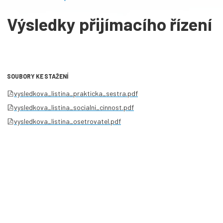
Výsledky přijímacího řízení
SOUBORY KE STAŽENÍ
vysledkova_listina_prakticka_sestra.pdf
vysledkova_listina_socialni_cinnost.pdf
vysledkova_listina_osetrovatel.pdf