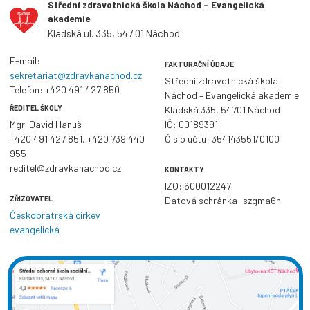
Střední zdravotnická škola Náchod – Evangelická
akademie
Kladská ul. 335, 547 01 Náchod
E-mail:
FAKTURAČNÍ ÚDAJE
sekretariat@zdravkanachod.cz
Střední zdravotnická škola
Telefon:
+420 491 427 850
Náchod – Evangelická akademie
ŘEDITEL ŠKOLY
Kladská 335, 54701 Náchod
Mgr. David Hanuš
IČ: 00189391
+420 491 427 851
,
+420 739 440
Číslo účtu: 354143551/0100
955
reditel@zdravkanachod.cz
KONTAKTY
IZO: 600012247
ZŘIZOVATEL
Datová schránka: szgma6n
Českobratrská církev
evangelická