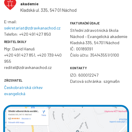
akademie
Kladská ul. 335, 547 01 Náchod
E-mail:
FAKTURAČNÍ ÚDAJE
sekretariat@zdravkanachod.cz
Střední zdravotnická škola
Telefon:
+420 491 427 850
Náchod – Evangelická akademie
ŘEDITEL ŠKOLY
Kladská 335, 54701 Náchod
Mgr. David Hanuš
IČ: 00189391
+420 491 427 851
,
+420 739 440
Číslo účtu: 354143551/0100
955
reditel@zdravkanachod.cz
KONTAKTY
IZO: 600012247
ZŘIZOVATEL
Datová schránka: szgma6n
Českobratrská církev
evangelická