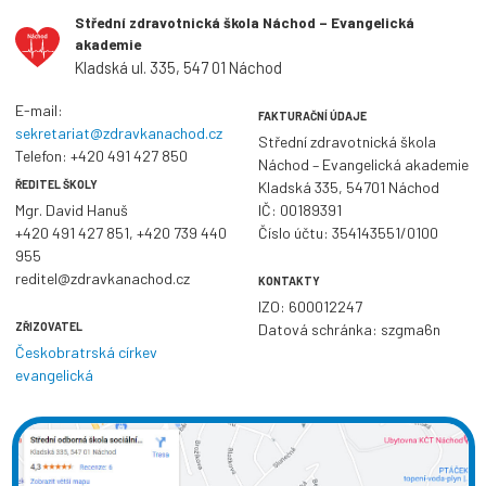
Střední zdravotnická škola Náchod – Evangelická
akademie
Kladská ul. 335, 547 01 Náchod
E-mail:
FAKTURAČNÍ ÚDAJE
sekretariat@zdravkanachod.cz
Střední zdravotnická škola
Telefon:
+420 491 427 850
Náchod – Evangelická akademie
ŘEDITEL ŠKOLY
Kladská 335, 54701 Náchod
Mgr. David Hanuš
IČ: 00189391
+420 491 427 851
,
+420 739 440
Číslo účtu: 354143551/0100
955
reditel@zdravkanachod.cz
KONTAKTY
IZO: 600012247
ZŘIZOVATEL
Datová schránka: szgma6n
Českobratrská církev
evangelická