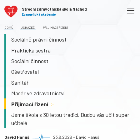
Střední zdravotnická škola Náchod
Evangelická akademie
DOMŮ
UCHAZEČI
PŘIJÍMACÍ ŘÍZENÍ
Sociálně právní činnost
Praktická sestra
Sociální činnost
Ošetřovatel
Sanitář
Masér ve zdravotnictví
Přijímací řízení
>
Jsme škola s 30 letou tradicí. Budou vás učit super
učitelé
David Hanuš
23.6.2026 - David Hanuš