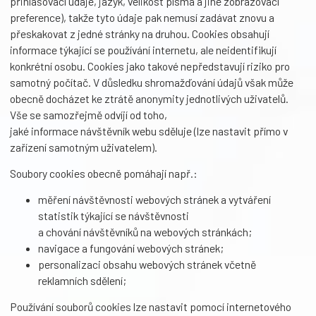
přihlašovací údaje, jazyk, velikost písma a jiné zobrazovací
preference), takže tyto údaje pak nemusí zadávat znovu a
přeskakovat z jedné stránky na druhou. Cookies obsahují
informace týkající se používání internetu, ale neidentifikují
konkrétní osobu. Cookies jako takové nepředstavují riziko pro
samotný počítač. V důsledku shromažďování údajů však může
obecně docházet ke ztrátě anonymity jednotlivých uživatelů.
Vše se samozřejmě odvíjí od toho,
jaké informace návštěvník webu sděluje (lze nastavit přímo v
zařízení samotným uživatelem).
Soubory cookies obecně pomáhají např.:
měření návštěvnosti webových stránek a vytváření
statistik týkající se návštěvnosti
a chování návštěvníků na webových stránkách;
navigace a fungování webových stránek;
personalizaci obsahu webových stránek včetně
reklamních sdělení;
Používání souborů cookies lze nastavit pomocí internetového