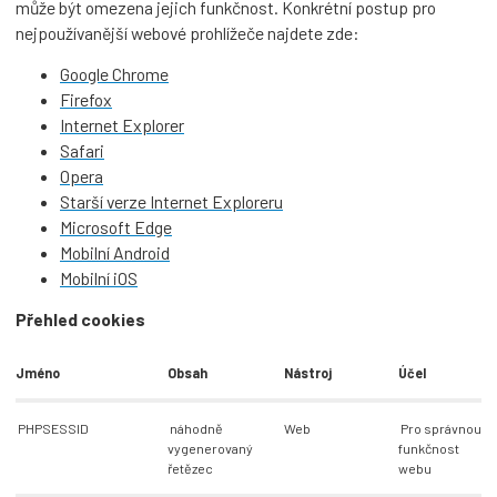
může být omezena jejich funkčnost. Konkrétní postup pro
nejpoužívanější webové prohlížeče najdete zde:
Google Chrome
Firefox
Internet Explorer
Safari
Opera
Starší verze Internet Exploreru
Microsoft Edge
Mobilní Android
Mobilní iOS
Přehled cookies
Jméno
Obsah
Nástroj
Účel
PHPSESSID
náhodně
Web
Pro správnou
vygenerovaný
funkčnost
řetězec
webu