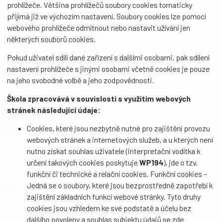
prohlížeče. Většina prohlížečů soubory cookies tomaticky
přijímá již ve výchozím nastavení. Soubory cookies lze pomocí
webového prohlížeče odmítnout nebo nastavit užívání jen
některých souborů cookies.
Pokud uživatel sdílí dané zařízení s dalšími osobami, pak sdílení
nastavení prohlížeče s jinými osobami včetně cookies je pouze
na jeho svobodné volbě a jeho zodpovědnosti.
Škola zpracovává v souvislosti s využitím webových
stránek následující údaje:
Cookies, které jsou nezbytně nutné pro zajištění provozu
webových stránek a internetových služeb, a u kterých není
nutno získat souhlas uživatele (interpretační vodítka k
určení takových cookies poskytuje
WP194
), jde o tzv.
funkční či technické a relační cookies. Funkční cookies –
Jedná se o soubory, které jsou bezprostředně zapotřebí k
zajištění základních funkcí webové stránky. Tyto druhy
cookies jsou vzhledem ke své podstatě a účelu bez
dalšího povoleny a souhlas subjektu údajů se zde