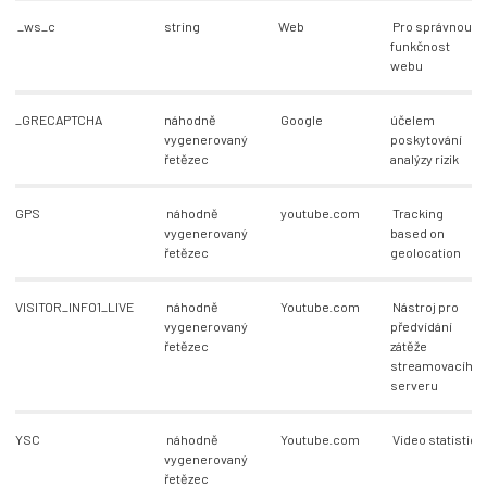
_ws_c
string
Web
Pro správnou
funkčnost
webu
_GRECAPTCHA
náhodně
Google
účelem
vygenerovaný
poskytování
řetězec
analýzy rizik
GPS
náhodně
youtube.com
Tracking
vygenerovaný
based on
řetězec
geolocation
VISITOR_INFO1_LIVE
náhodně
Youtube.com
Nástroj pro
vygenerovaný
předvídání
řetězec
zátěže
streamovacího
serveru
YSC
náhodně
Youtube.com
Video statistics
vygenerovaný
řetězec