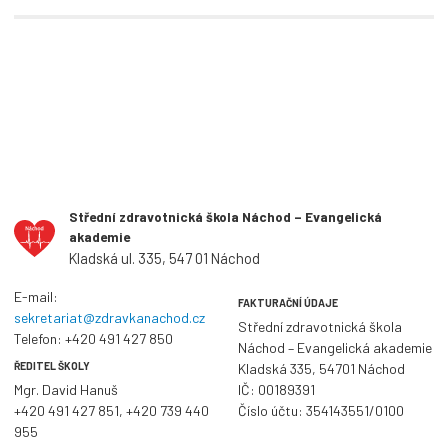
Střední zdravotnická škola Náchod – Evangelická
akademie
Kladská ul. 335, 547 01 Náchod
E-mail:
FAKTURAČNÍ ÚDAJE
sekretariat@zdravkanachod.cz
Střední zdravotnická škola
Telefon:
+420 491 427 850
Náchod – Evangelická akademie
ŘEDITEL ŠKOLY
Kladská 335, 54701 Náchod
Mgr. David Hanuš
IČ: 00189391
+420 491 427 851
,
+420 739 440
Číslo účtu: 354143551/0100
955