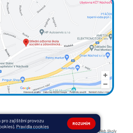
 pro zajištění provozu
ROZUMÍM
cookies).
Pravidla cookies
movatelů
Web školy