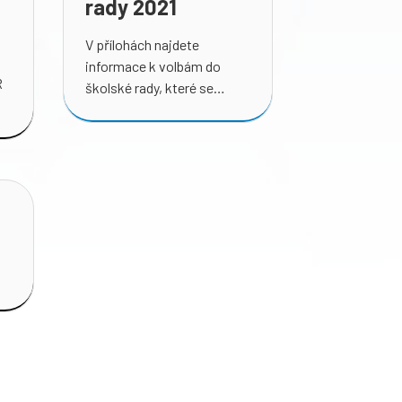
rady 2021
V přílohách najdete
informace k volbám do
R
školské rady, které se
uskuteční v červnu 2021.