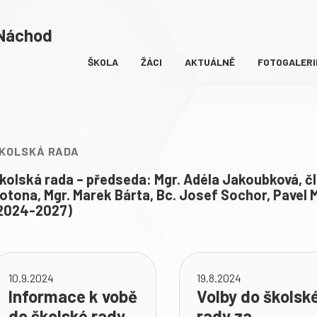
 Náchod
ŠKOLA
ŽÁCI
AKTUÁLNĚ
FOTOGALERI
LNÍ)
KOLSKÁ RADA
kolská rada – předseda: Mgr. Adéla Jakoubková, čl
otona, Mgr. Marek Bárta, Bc. Josef Sochor, Pavel 
2024-2027)
10.9.2024
19.8.2024
Informace k vobě
Volby do školsk
do školské rady
rady za