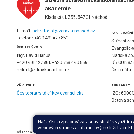
akademie
Kladská ul. 335, 547 01 Náchod
E-mail:
sekretariat@zdravkanachod.cz
FAKTURAČNÍ
Telefon:
+420 491 427 850
Střední zd
ŘEDITEL ŠKOLY
Evangelick
Mgr. David Hanuš
Kladská 33
+420 491 427 851
,
+420 739 440 955
IČ: 001893
reditel@zdravkanachod.cz
Číslo účtu
ZŘIZOVATEL
KONTAKTY
Českobratrská církev evangelická
IZO: 60001
Datová sc
Naše škola zpracovává v souvislosti s využitím
webových stránek a internetových služeb, a u kte
Všechna práva vyhrazena. Copyright © 2026 |
Mapa stránek
|
Při