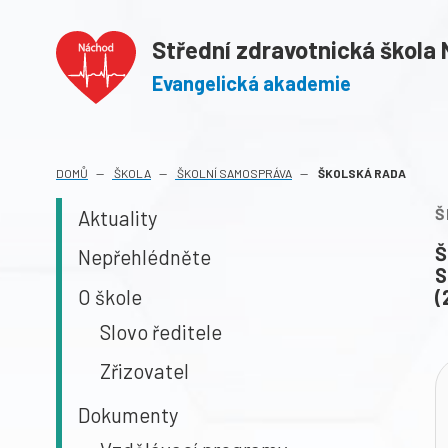
Střední zdravotnická škola
Evangelická akademie
(AKTUÁ
DOMŮ
ŠKOLA
ŠKOLNÍ SAMOSPRÁVA
ŠKOLSKÁ RADA
Š
Aktuality
Š
Nepřehlédněte
S
O škole
(
Slovo ředitele
Zřizovatel
Dokumenty