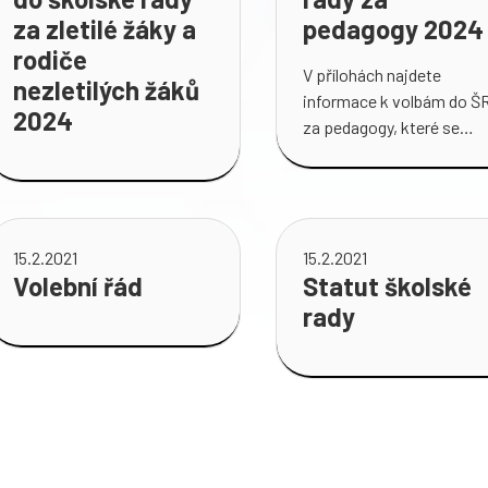
za zletilé žáky a
pedagogy 2024
rodiče
V přílohách najdete
nezletilých žáků
informace k volbám do Š
2024
za pedagogy, které se
uskuteční 26. 8. 2024
během pedagogické rady.
15.2.2021
15.2.2021
Volební řád
Statut školské
rady