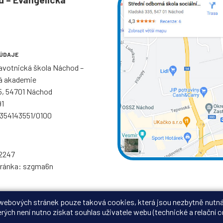
 ÚDAJE
ravotnická škola Náchod –
á akademie
5, 54701 Náchod
91
: 354143551/0100
2247
hránka: szgma6n
 webových stránek pouze taková cookies, která jsou nezbytně nutná
rých není nutno získat souhlas uživatele webu (technické a relační 
hlásit
|
Prohlášení o přístupnosti
|
Pravidla COOKIES
|
GDPR
|
Ochrana ozna