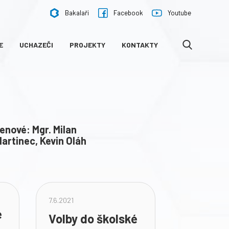
Bakalaři
Facebook
Youtube
E
UCHAZEČI
PROJEKTY
KONTAKTY
VYHLEDÁVÁNÍ
enové: Mgr. Milan
Martinec, Kevin Oláh
7.6.2021
é
Volby do školské