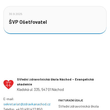
30.9.2025
ŠVP Ošetřovatel
Střední zdravotnická škola Náchod – Evangelická
akademie
Kladská ul. 335, 547 01 Náchod
E-mail:
FAKTURAČNÍ ÚDAJE
sekretariat@zdravkanachod.cz
Střední zdravotnická škola
Telefon:
+420 491 427 850