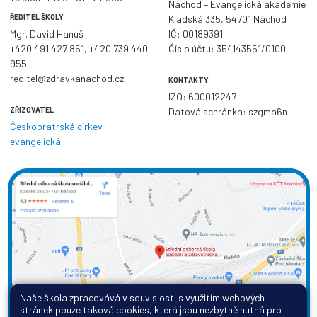
Náchod – Evangelická akademie
ŘEDITEL ŠKOLY
Kladská 335, 54701 Náchod
Mgr. David Hanuš
IČ: 00189391
+420 491 427 851
,
+420 739 440
Číslo účtu: 354143551/0100
955
reditel@zdravkanachod.cz
KONTAKTY
IZO: 600012247
ZŘIZOVATEL
Datová schránka: szgma6n
Českobratrská církev
evangelická
Naše škola zpracovává v souvislosti s využitím webových
stránek pouze taková cookies, která jsou nezbytně nutná pro