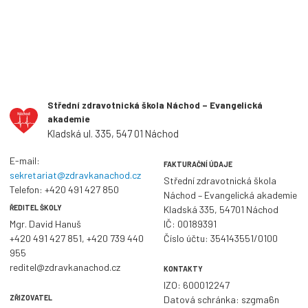
Střední zdravotnická škola Náchod – Evangelická
akademie
Kladská ul. 335, 547 01 Náchod
E-mail:
FAKTURAČNÍ ÚDAJE
sekretariat@zdravkanachod.cz
Střední zdravotnická škola
Telefon:
+420 491 427 850
Náchod – Evangelická akademie
ŘEDITEL ŠKOLY
Kladská 335, 54701 Náchod
Mgr. David Hanuš
IČ: 00189391
+420 491 427 851
,
+420 739 440
Číslo účtu: 354143551/0100
955
reditel@zdravkanachod.cz
KONTAKTY
IZO: 600012247
ZŘIZOVATEL
Datová schránka: szgma6n