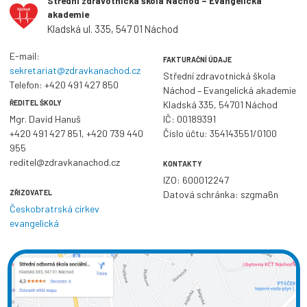
Střední zdravotnická škola Náchod – Evangelická
akademie
Kladská ul. 335, 547 01 Náchod
E-mail:
FAKTURAČNÍ ÚDAJE
sekretariat@zdravkanachod.cz
Střední zdravotnická škola
Telefon:
+420 491 427 850
Náchod – Evangelická akademie
ŘEDITEL ŠKOLY
Kladská 335, 54701 Náchod
Mgr. David Hanuš
IČ: 00189391
+420 491 427 851
,
+420 739 440
Číslo účtu: 354143551/0100
955
reditel@zdravkanachod.cz
KONTAKTY
IZO: 600012247
ZŘIZOVATEL
Datová schránka: szgma6n
Českobratrská církev
evangelická