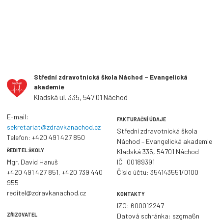
Střední zdravotnická škola Náchod – Evangelická
akademie
Kladská ul. 335, 547 01 Náchod
E-mail:
FAKTURAČNÍ ÚDAJE
sekretariat@zdravkanachod.cz
Střední zdravotnická škola
Telefon:
+420 491 427 850
Náchod – Evangelická akademie
ŘEDITEL ŠKOLY
Kladská 335, 54701 Náchod
Mgr. David Hanuš
IČ: 00189391
+420 491 427 851
,
+420 739 440
Číslo účtu: 354143551/0100
955
reditel@zdravkanachod.cz
KONTAKTY
IZO: 600012247
ZŘIZOVATEL
Datová schránka: szgma6n