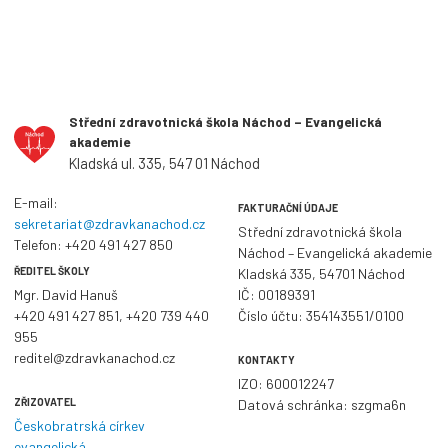
Střední zdravotnická škola Náchod – Evangelická
akademie
Kladská ul. 335, 547 01 Náchod
E-mail:
FAKTURAČNÍ ÚDAJE
sekretariat@zdravkanachod.cz
Střední zdravotnická škola
Telefon:
+420 491 427 850
Náchod – Evangelická akademie
ŘEDITEL ŠKOLY
Kladská 335, 54701 Náchod
Mgr. David Hanuš
IČ: 00189391
+420 491 427 851
,
+420 739 440
Číslo účtu: 354143551/0100
955
reditel@zdravkanachod.cz
KONTAKTY
IZO: 600012247
ZŘIZOVATEL
Datová schránka: szgma6n
Českobratrská církev
evangelická