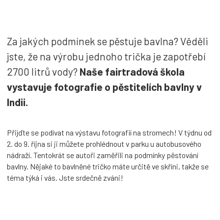
Za jakých podmínek se pěstuje bavlna? Věděli
jste, že na výrobu jednoho trička je zapotřebí
2700 litrů vody?
Naše fairtradová škola
vystavuje fotografie o pěstitelích bavlny v
Indii.
Přijďte se podívat na výstavu fotografií na stromech! V týdnu od
2. do 9. října si ji můžete prohlédnout v parku u autobusového
nádraží. Tentokrát se autoři zaměřili na podmínky pěstování
bavlny. Nějaké to bavlněné tričko máte určitě ve skříni, takže se
téma týká i vás. Jste srdečně zváni!