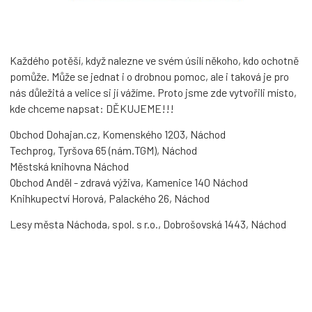
Každého potěší, když nalezne ve svém úsilí někoho, kdo ochotně
pomůže. Může se jednat i o drobnou pomoc, ale i taková je pro
nás důležitá a velice si jí vážíme. Proto jsme zde vytvořili místo,
kde chceme napsat: DĚKUJEME!!!
Obchod Dohajan.cz, Komenského 1203, Náchod
Techprog, Tyršova 65 (nám.TGM), Náchod
Městská knihovna Náchod
Obchod Anděl - zdravá výživa, Kamenice 140 Náchod
Knihkupectví Horová, Palackého 26, Náchod
Lesy města Náchoda, spol. s r.o., Dobrošovská 1443, Náchod