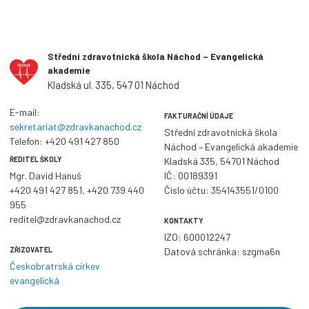
Střední zdravotnická škola Náchod – Evangelická
akademie
Kladská ul. 335, 547 01 Náchod
E-mail:
FAKTURAČNÍ ÚDAJE
sekretariat@zdravkanachod.cz
Střední zdravotnická škola
Telefon:
+420 491 427 850
Náchod – Evangelická akademie
ŘEDITEL ŠKOLY
Kladská 335, 54701 Náchod
Mgr. David Hanuš
IČ: 00189391
+420 491 427 851
,
+420 739 440
Číslo účtu: 354143551/0100
955
reditel@zdravkanachod.cz
KONTAKTY
IZO: 600012247
ZŘIZOVATEL
Datová schránka: szgma6n
Českobratrská církev
evangelická