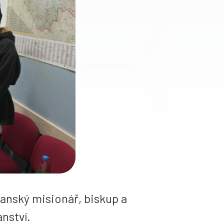
ťanský misionář, biskup a
anství.