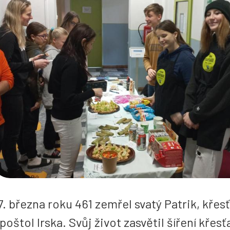
7. března roku 461 zemřel svatý Patrik, křes
poštol Irska. Svůj život zasvětil šíření křesť