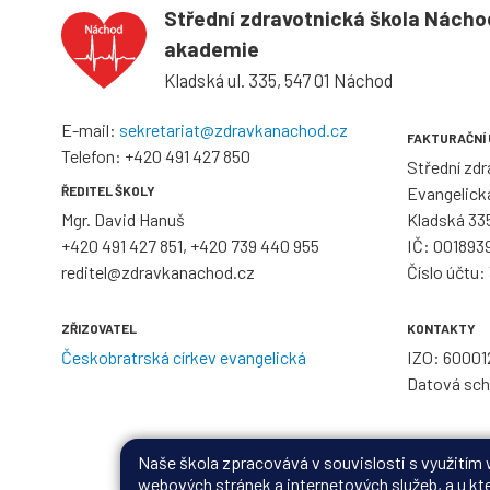
Střední zdravotnická škola Nácho
akademie
Kladská ul. 335, 547 01 Náchod
E-mail:
sekretariat@zdravkanachod.cz
FAKTURAČNÍ
Telefon:
+420 491 427 850
Střední zd
ŘEDITEL ŠKOLY
Evangelick
Mgr. David Hanuš
Kladská 33
+420 491 427 851
,
+420 739 440 955
IČ: 001893
reditel@zdravkanachod.cz
Číslo účtu
ZŘIZOVATEL
KONTAKTY
Českobratrská církev evangelická
IZO: 60001
Datová sc
Naše škola zpracovává v souvislosti s využitím
webových stránek a internetových služeb, a u kte