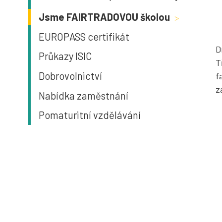
Jsme FAIRTRADOVOU školou
>
EUROPASS certifikát
D
Průkazy ISIC
T
Dobrovolnictví
f
z
Nabídka zaměstnání
Pomaturitní vzdělávání