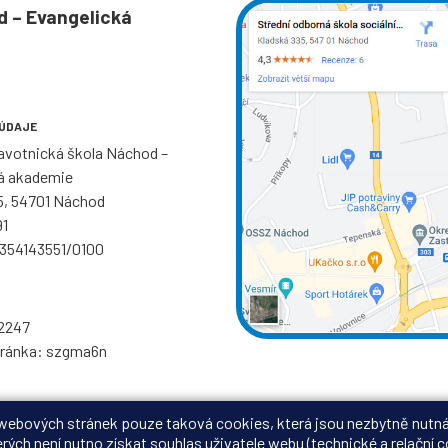
d – Evangelická
 ÚDAJE
ravotnická škola Náchod –
á akademie
5, 54701 Náchod
91
: 354143551/0100
2247
hránka: szgma6n
 webových stránek pouze taková cookies, která jsou nezbytně nutná
rých není nutno získat souhlas uživatele webu (technické a relační 