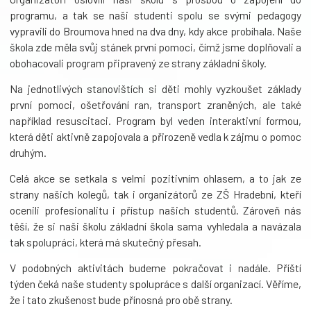
programu, a tak se naši studenti spolu se svými pedagogy
vypravili do Broumova hned na dva dny, kdy akce probíhala. Naše
škola zde měla svůj stánek první pomoci, čímž jsme doplňovali a
obohacovali program připravený ze strany základní školy.
Na jednotlivých stanovištích si děti mohly vyzkoušet základy
první pomoci, ošetřování ran, transport zraněných, ale také
například resuscitaci. Program byl veden interaktivní formou,
která děti aktivně zapojovala a přirozeně vedla k zájmu o pomoc
druhým.
Celá akce se setkala s velmi pozitivním ohlasem, a to jak ze
strany našich kolegů, tak i organizátorů ze ZŠ Hradební, kteří
ocenili profesionalitu i přístup našich studentů. Zároveň nás
těší, že si naši školu základní škola sama vyhledala a navázala
tak spolupráci, která má skutečný přesah.
V podobných aktivitách budeme pokračovat i nadále. Příští
týden čeká naše studenty spolupráce s další organizací. Věříme,
že i tato zkušenost bude přínosná pro obě strany.