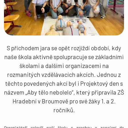
S příchodem jara se opět rozjíždí období, kdy
naše škola aktivně spolupracuje se základními
školami a dalšími organizacemi na
rozmanitých vzdělávacích akcích. Jednou z
těchto povedených akcí byl i Projektový den s
názvem „Aby tělo nebolelo“, který připravila ZŠ
Hradební v Broumově pro své žáky 1. a 2.
ročníků.
Organizátoři oslovili naši školu s prosbou o zapojení do