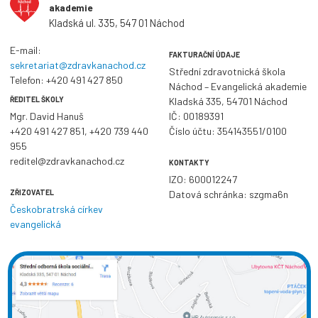
akademie
Kladská ul. 335, 547 01 Náchod
E-mail:
FAKTURAČNÍ ÚDAJE
sekretariat@zdravkanachod.cz
Střední zdravotnická škola
Telefon:
+420 491 427 850
Náchod – Evangelická akademie
ŘEDITEL ŠKOLY
Kladská 335, 54701 Náchod
Mgr. David Hanuš
IČ: 00189391
+420 491 427 851
,
+420 739 440
Číslo účtu: 354143551/0100
955
reditel@zdravkanachod.cz
KONTAKTY
IZO: 600012247
ZŘIZOVATEL
Datová schránka: szgma6n
Českobratrská církev
evangelická