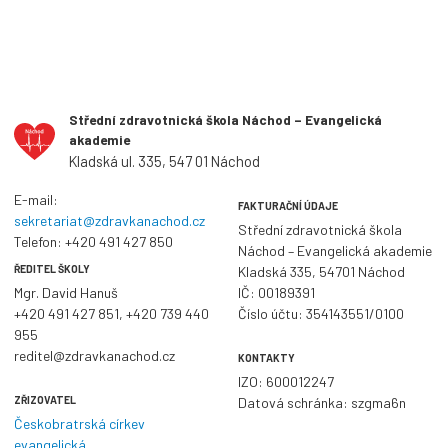
Střední zdravotnická škola Náchod – Evangelická
akademie
Kladská ul. 335, 547 01 Náchod
E-mail:
FAKTURAČNÍ ÚDAJE
sekretariat@zdravkanachod.cz
Střední zdravotnická škola
Telefon:
+420 491 427 850
Náchod – Evangelická akademie
ŘEDITEL ŠKOLY
Kladská 335, 54701 Náchod
Mgr. David Hanuš
IČ: 00189391
+420 491 427 851
,
+420 739 440
Číslo účtu: 354143551/0100
955
reditel@zdravkanachod.cz
KONTAKTY
IZO: 600012247
ZŘIZOVATEL
Datová schránka: szgma6n
Českobratrská církev
evangelická