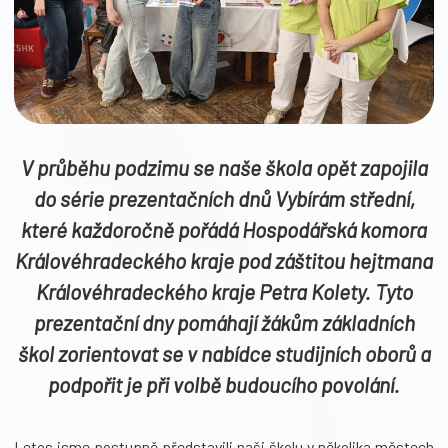
V průběhu podzimu se naše škola opět zapojila
do série prezentačních dnů Vybírám střední,
které každoročně pořádá Hospodářská komora
Královéhradeckého kraje pod záštitou hejtmana
Královéhradeckého kraje Petra Kolety. Tyto
prezentační dny pomáhají žákům základních
škol zorientovat se v nabídce studijních oborů a
podpořit je při volbě budoucího povolání.
Letos jsme postupně představili naši školu v několika městech