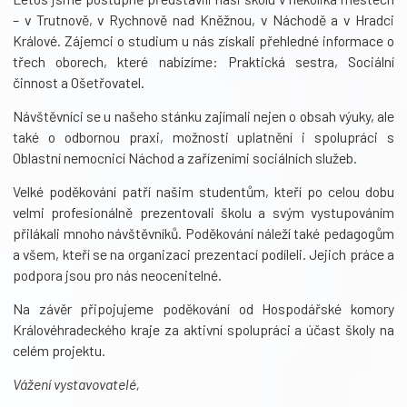
– v Trutnově, v Rychnově nad Kněžnou, v Náchodě a v Hradci
Králové. Zájemci o studium u nás získali přehledné informace o
třech oborech, které nabízíme: Praktická sestra, Sociální
činnost a Ošetřovatel.
Návštěvníci se u našeho stánku zajímali nejen o obsah výuky, ale
také o odbornou praxi, možnosti uplatnění i spolupráci s
Oblastní nemocnicí Náchod a zařízeními sociálních služeb.
Velké poděkování patří našim studentům, kteří po celou dobu
velmi profesionálně prezentovali školu a svým vystupováním
přilákali mnoho návštěvníků. Poděkování náleží také pedagogům
a všem, kteří se na organizaci prezentací podíleli. Jejich práce a
podpora jsou pro nás neocenitelné.
Na závěr připojujeme poděkování od Hospodářské komory
Královéhradeckého kraje za aktivní spolupráci a účast školy na
celém projektu.
Vážení vystavovatelé,