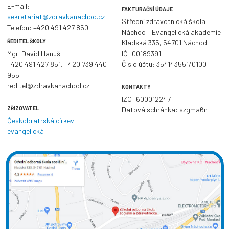
E-mail:
FAKTURAČNÍ ÚDAJE
sekretariat@zdravkanachod.cz
Střední zdravotnická škola
Telefon:
+420 491 427 850
Náchod – Evangelická akademie
ŘEDITEL ŠKOLY
Kladská 335, 54701 Náchod
Mgr. David Hanuš
IČ: 00189391
+420 491 427 851
,
+420 739 440
Číslo účtu: 354143551/0100
955
reditel@zdravkanachod.cz
KONTAKTY
IZO: 600012247
ZŘIZOVATEL
Datová schránka: szgma6n
Českobratrská církev
evangelická