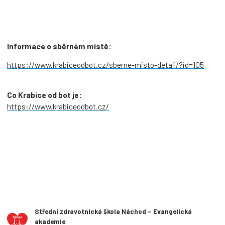
Informace o sběrném místě:
https://www.krabiceodbot.cz/
sberne-misto-detail/?id=105
Co Krabice od bot je:
https://www.krabiceodbot.cz/
Střední zdravotnická škola Náchod – Evangelická
akademie