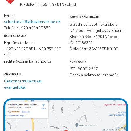
Kladská ul. 335, 547 01 Náchod
E-mail:
FAKTURAČNÍ ÚDAJE
sekretariat@zdravkanachod.cz
Střední zdravotnická škola
Telefon:
+420 491 427 850
Náchod – Evangelická akademie
ŘEDITEL ŠKOLY
Kladská 335, 54701 Náchod
Mgr. David Hanuš
IČ: 00189391
+420 491 427 851
,
+420 739 440
Číslo účtu: 354143551/0100
955
reditel@zdravkanachod.cz
KONTAKTY
IZO: 600012247
ZŘIZOVATEL
Datová schránka: szgma6n
Českobratrská církev
evangelická