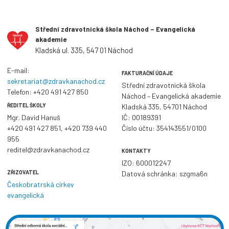
Střední zdravotnická škola Náchod – Evangelická
akademie
Kladská ul. 335, 547 01 Náchod
E-mail:
FAKTURAČNÍ ÚDAJE
sekretariat@zdravkanachod.cz
Střední zdravotnická škola
Telefon:
+420 491 427 850
Náchod – Evangelická akademie
ŘEDITEL ŠKOLY
Kladská 335, 54701 Náchod
Mgr. David Hanuš
IČ: 00189391
+420 491 427 851
,
+420 739 440
Číslo účtu: 354143551/0100
955
reditel@zdravkanachod.cz
KONTAKTY
IZO: 600012247
ZŘIZOVATEL
Datová schránka: szgma6n
Českobratrská církev
evangelická