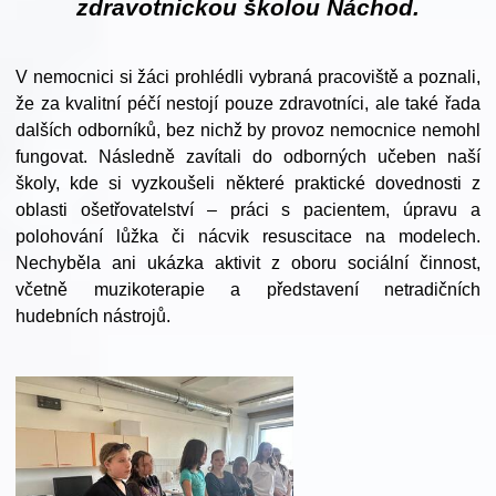
zdravotnickou školou Náchod.
V nemocnici si žáci prohlédli vybraná pracoviště a poznali,
že za kvalitní péčí nestojí pouze zdravotníci, ale také řada
dalších odborníků, bez nichž by provoz nemocnice nemohl
fungovat. Následně zavítali do odborných učeben naší
školy, kde si vyzkoušeli některé praktické dovednosti z
oblasti ošetřovatelství – práci s pacientem, úpravu a
polohování lůžka či nácvik resuscitace na modelech.
Nechyběla ani ukázka aktivit z oboru sociální činnost,
včetně muzikoterapie a představení netradičních
hudebních nástrojů.