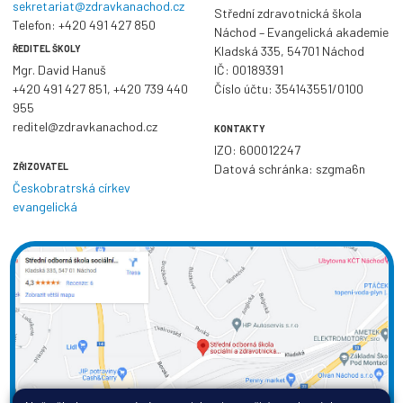
sekretariat@zdravkanachod.cz
Střední zdravotnická škola
Telefon:
+420 491 427 850
Náchod – Evangelická akademie
ŘEDITEL ŠKOLY
Kladská 335, 54701 Náchod
Mgr. David Hanuš
IČ: 00189391
+420 491 427 851
,
+420 739 440
Číslo účtu: 354143551/0100
955
reditel@zdravkanachod.cz
KONTAKTY
IZO: 600012247
ZŘIZOVATEL
Datová schránka: szgma6n
Českobratrská církev
evangelická