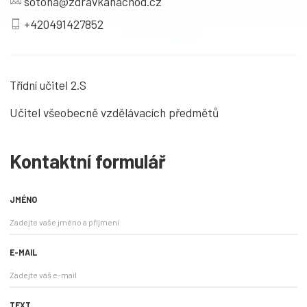
sotona@zdravkanachod.cz
+420491427852
Třídní učitel 2.S
Učitel všeobecně vzdělávacích předmětů
Kontaktní formulář
JMÉNO
E-MAIL
TEXT