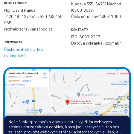
ŘEDITEL ŠKOLY
Kladská 335, 54701 Náchod
Mgr. David Hanuš
IČ: 00189391
+420 491 427 851
,
+420 739 440
Číslo účtu: 354143551/0100
955
reditel@zdravkanachod.cz
KONTAKTY
IZO: 600012247
ZŘIZOVATEL
Datová schránka: szgma6n
Českobratrská církev
evangelická
Naše škola zpracovává v souvislosti s využitím webových
stránek pouze taková cookies, která jsou nezbytně nutná pro
zajištění provozu webových stránek a internetových služeb, a u