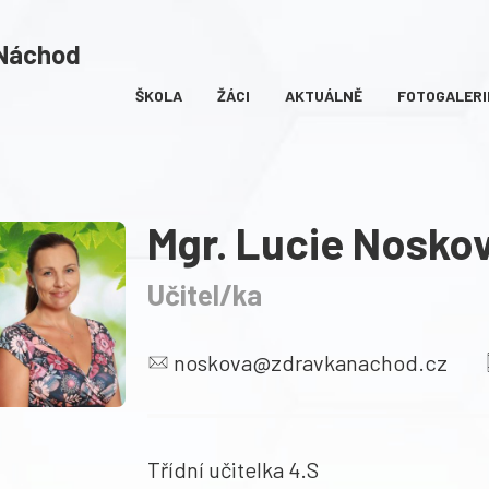
 Náchod
ŠKOLA
ŽÁCI
AKTUÁLNĚ
FOTOGALERI
Mgr. Lucie Nosko
Učitel/ka
noskova@zdravkanachod.cz
Třídní učitelka 4.S