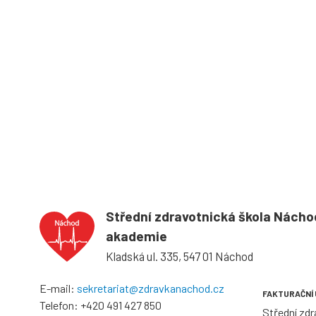
Střední zdravotnická škola Nácho
akademie
Kladská ul. 335, 547 01 Náchod
E-mail:
sekretariat@zdravkanachod.cz
FAKTURAČNÍ
Telefon:
+420 491 427 850
Střední zd