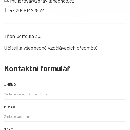
mullerova@zdravkanachod.cz
+420491427852
Třídní učitelka 3.O
Učitelka všeobecně vzdělávacích předmětů
Kontaktní formulář
JMÉNO
E-MAIL
TEXT