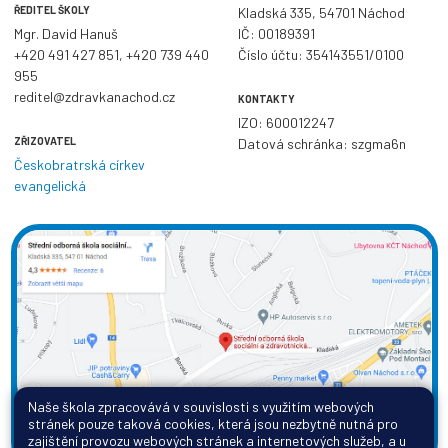
ŘEDITEL ŠKOLY
Kladská 335, 54701 Náchod
Mgr. David Hanuš
IČ: 00189391
+420 491 427 851
,
+420 739 440
Číslo účtu: 354143551/0100
955
reditel@zdravkanachod.cz
KONTAKTY
IZO: 600012247
ZŘIZOVATEL
Datová schránka: szgma6n
Českobratrská církev
evangelická
Naše škola zpracovává v souvislosti s využitím webových
stránek pouze taková cookies, která jsou nezbytně nutná pro
zajištění provozu webových stránek a internetových služeb, a u